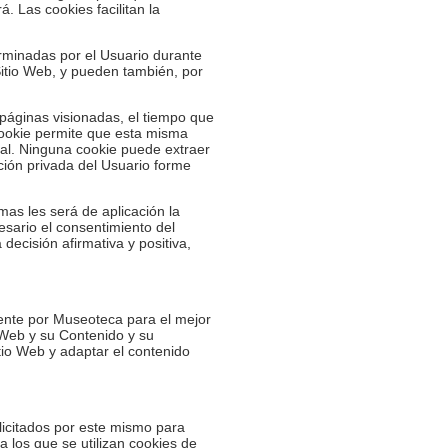
. Las cookies facilitan la
erminadas por el Usuario durante
 Sitio Web, y pueden también, por
s páginas visionadas, el tiempo que
 cookie permite que esta misma
nal. Ninguna cookie puede extraer
ción privada del Usuario forme
mas les será de aplicación la
cesario el consentimiento del
ecisión afirmativa y positiva,
mente por Museoteca para el mejor
 Web y su Contenido y su
tio Web y adaptar el contenido
licitados por este mismo para
a los que se utilizan cookies de