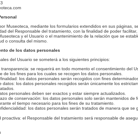
83
eoteca.com
Personal
or Museoteca, mediante los formularios extendidos en sus páginas, se
ad del Responsable del tratamiento, con la finalidad de poder facilitar, 
useoteca y el Usuario o el mantenimiento de la relación que se establ
tud o consulta del mismo.
iento de los datos personales
ales del Usuario se someterá a los siguientes principios:
ad y transparencia: se requerirá en todo momento el consentimiento del U
 de los fines para los cuales se recogen los datos personales.
a finalidad: los datos personales serán recogidos con fines determinados,
e datos: los datos personales recogidos serán únicamente los estricta
ratados.
 datos personales deben ser exactos y estar siempre actualizados.
 plazo de conservación: los datos personales solo serán mantenidos de 
urante el tiempo necesario para los fines de su tratamiento.
onfidencialidad: los datos personales serán tratados de manera que se 
d proactiva: el Responsable del tratamiento será responsable de asegur
s