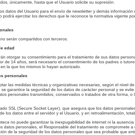
dos, únicamente, hasta que el Usuario solicite su supresión.
s datos del Usuario para el envío de newsletter y demás información 
io podrá ejercitar los derechos que le reconoce la normativa vigente p
sonales
 no serán compartidos con terceros.
de edad
n otorgar su consentimiento para el tratamiento de sus datos personal
r de 14 años, será necesario el consentimiento de los padres o tutores
a en la que los mismos lo hayan autorizado.
os personales
r las medidas técnicas y organizativas necesarias, según el nivel de
se garantice la seguridad de los datos de carácter personal y se evite 
e datos personales transmitidos, conservados o tratados de otra forma, 
ficado SSL (Secure Socket Layer), que asegura que los datos personale
 de los datos entre el servidor y el Usuario, y en retroalimentación, tot
ca no puede garantizar la inexpugabilidad de internet ni la ausencia 
s datos personales, el Responsable del tratamiento se compromete a c
ión de la seguridad de los datos personales que sea probable que entr