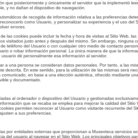
ión que posteriormente y únicamente el servidor que la implementó leerá
e, y no dañan el dispositivo de navegación.
tomáticos de recogida de información relativa a las preferencias det
de reconocerlo como Usuario, y personalizar su experiencia y el uso del
olver errores.
e las cookies puede incluir la fecha y hora de visitas al Sitio Web, la
itios visitados justo antes y después del mismo. Sin embargo, ninguna
de teléfono del Usuario o con cualquier otro medio de contacto perso
uario o robar información personal. La única manera de que la informa
l usuario dé personalmente esa información al servidor.
car a una persona se consideran datos personales. Por tanto, a las mis
te descrita. En este sentido, para la utilización de las mismas será ne
 comunicado, en base a una elección auténtica, ofrecido mediante una d
movible y documentado.
iadas al ordenador o dispositivo del Usuario y gestionadas exclusiva
información que se recaba se emplea para mejorar la calidad del Sitio
ookies permiten reconocer al Usuario como visitante recurrente del Si
ajusten a sus preferencias.
adas por entidades externas que proporcionan a Museoteca servicios so
cia del usuario al navegar en el Sitio Web. Los principales objetivos par