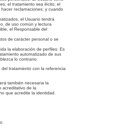
; el tratamiento sea ilícito; el
ra hacer reclamaciones; y cuando
matizados, el Usuario tendrá
do, de uso común y lectura
ible, el Responsable del
atos de carácter personal o se
da la elaboración de perfiles: Es
tratamiento automatizado de sus
blezca lo contrario.
del tratamiento con la referencia
será también necesaria la
 acreditativo de la
ho que acredite la identidad.
o: