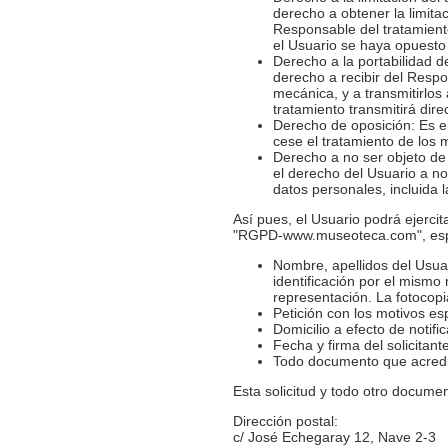
derecho a obtener la limitac
Responsable del tratamient
el Usuario se haya opuesto 
Derecho a la portabilidad d
derecho a recibir del Resp
mecánica, y a transmitirlos
tratamiento transmitirá dir
Derecho de oposición: Es el
cese el tratamiento de los
Derecho a no ser objeto de 
el derecho del Usuario a n
datos personales, incluida l
Así pues, el Usuario podrá ejerci
"RGPD-www.museoteca.com", esp
Nombre, apellidos del Usuar
identificación por el mismo
representación. La fotocopi
Petición con los motivos esp
Domicilio a efecto de notifi
Fecha y firma del solicitant
Todo documento que acredit
Esta solicitud y todo otro documen
Dirección postal:
c/ José Echegaray 12, Nave 2-3