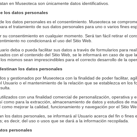
atan en Museoteca son únicamente datos identificativos.
de los datos personales
o de los datos personales es el consentimiento. Museoteca se comprome
para el tratamiento de sus datos personales para uno o varios fines esp
ar su consentimiento en cualquier momento. Será tan fácil retirar el c
sentimiento no condicionará el uso del Sitio Web.
ario deba o pueda facilitar sus datos a través de formularios para realiz
nados con el contenido del Sitio Web, se le informará en caso de que 
 los mismos sean imprescindibles para el correcto desarrollo de la ope
 destinan los datos personales
s y gestionados por Museoteca con la finalidad de poder facilitar, agi
el Usuario o el mantenimiento de la relación que se establezca en los f
sulta.
tilizados con una finalidad comercial de personalización, operativa y e
así como para la extracción, almacenamiento de datos y estudios de ma
í como mejorar la calidad, funcionamiento y navegación por el Sitio We
los datos personales, se informará al Usuario acerca del fin o fines e
; es decir, del uso o usos que se dará a la información recopilada.
atos personales