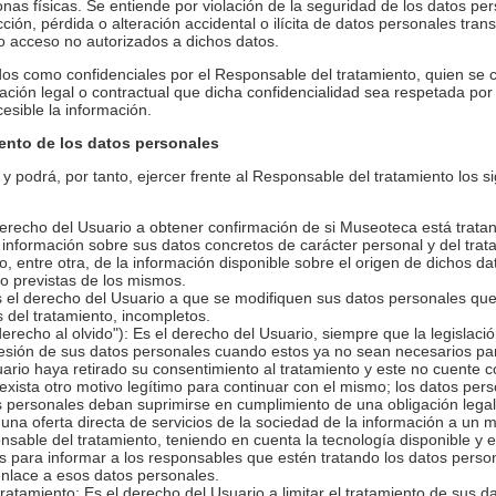
nas físicas. Se entiende por violación de la seguridad de los datos per
ión, pérdida o alteración accidental o ilícita de datos personales tra
o acceso no autorizados a dichos datos.
dos como confidenciales por el Responsable del tratamiento, quien se
ación legal o contractual que dicha confidencialidad sea respetada po
esible la información.
ento de los datos personales
y podrá, por tanto, ejercer frente al Responsable del tratamiento los 
erecho del Usuario a obtener confirmación de si Museoteca está tratan
r información sobre sus datos concretos de carácter personal y del tr
o, entre otra, de la información disponible sobre el origen de dichos dat
o previstas de los mismos.
s el derecho del Usuario a que se modifiquen sus datos personales que 
s del tratamiento, incompletos.
erecho al olvido"): Es el derecho del Usuario, siempre que la legislaci
resión de sus datos personales cuando estos ya no sean necesarios par
uario haya retirado su consentimiento al tratamiento y este no cuente c
exista otro motivo legítimo para continuar con el mismo; los datos per
os personales deban suprimirse en cumplimiento de una obligación legal
 una oferta directa de servicios de la sociedad de la información a u
onsable del tratamiento, teniendo en cuenta la tecnología disponible y e
para informar a los responsables que estén tratando los datos persona
enlace a esos datos personales.
tratamiento: Es el derecho del Usuario a limitar el tratamiento de sus d