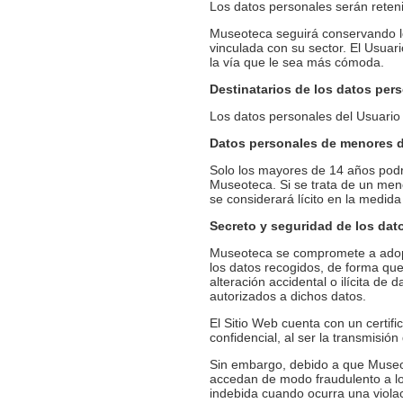
Los datos personales serán reteni
Museoteca seguirá conservando lo
vinculada con su sector. El Usuar
la vía que le sea más cómoda.
Destinatarios de los datos per
Los datos personales del Usuario
Datos personales de menores 
Solo los mayores de 14 años podrá
Museoteca. Si se trata de un meno
se considerará lícito en la medid
Secreto y seguridad de los dat
Museoteca se compromete a adopta
los datos recogidos, de forma que 
alteración accidental o ilícita d
autorizados a dichos datos.
El Sitio Web cuenta con un certi
confidencial, al ser la transmisión
Sin embargo, debido a que Museote
accedan de modo fraudulento a lo
indebida cuando ocurra una violac