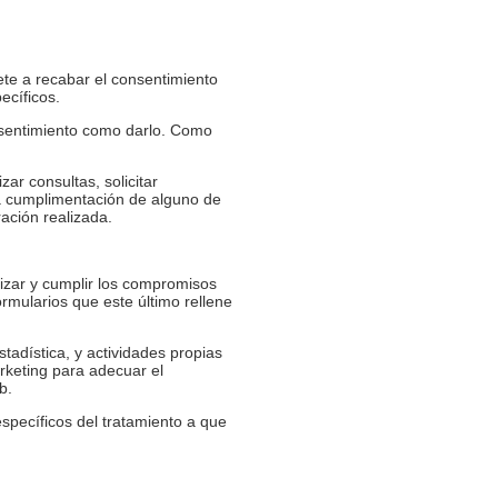
te a recabar el consentimiento
ecíficos.
onsentimiento como darlo. Como
ar consultas, solicitar
la cumplimentación de alguno de
ración realizada.
lizar y cumplir los compromisos
ormularios que este último rellene
stadística, y actividades propias
rketing para adecuar el
b.
specíficos del tratamiento a que