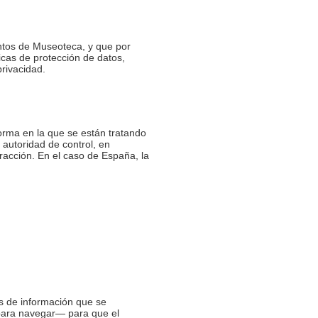
intos de Museoteca, y que por
icas de protección de datos,
rivacidad.
forma en la que se están tratando
 autoridad de control, en
fracción. En el caso de España, la
es de información que se
 para navegar— para que el