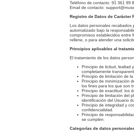
Teléfono de contacto: 91 361 99 
Email de contacto: support@mus
Registro de Datos de Carácter 
Los datos personales recabados p
automatizado bajo la responsabilid
compromisos establecidos entre M
rellene, o para atender una solici
Principios aplicables al tratam
El tratamiento de los datos person
Principio de licitud, lealt
completamente transparente
Principio de limitación de l
Principio de minimización d
los fines para los que son t
Principio de exactitud: los
Principio de limitación del
identificación del Usuario d
Principio de integridad y c
confidencialidad.
Principio de responsabilida
se cumplen.
Categorías de datos personale