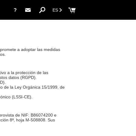
?
ES
ompromete a adoptar las medidas
dos.
vo a la protección de las
 estos datos (RGPD).
D).
lo de la Ley Orgánica 15/1999, de
rónico (LSSI-CE).
provista de NIF: B86074200 e
ección 8ª, hoja M-508808. Sus