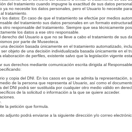
ión del tratamiento cuando impugne la exactitud de sus datos personales
o ya no necesite los datos personales, pero el Usuario lo necesite pa
al tratamiento.
e los datos: En caso de que el tratamiento se efectúe por medios auto
onsable del tratamiento sus datos personales en un formato estructura
 a otro responsable del tratamiento. Siempre que sea técnicamente pos
ectamente los datos a ese otro responsable.
 derecho del Usuario a que no se lleve a cabo el tratamiento de sus d
 mismos por parte de Museoteca.
una decisión basada únicamente en el tratamiento automatizado, inclui
o ser objeto de una decisión individualizada basada únicamente en el 
a elaboración de perfiles, existente salvo que la legislación vigente esta
tar sus derechos mediante comunicación escrita dirigida al Responsable 
ecificando:
io y copia del DNI. En los casos en que se admita la representación, 
 medio de la persona que representa al Usuario, así como el documento
a del DNI podrá ser sustituida por cualquier otro medio válido en derec
ecíficos de la solicitud o información a la que se quiere acceder.
caciones.
e.
e la petición que formula.
to adjunto podrá enviarse a la siguiente dirección y/o correo electrónic