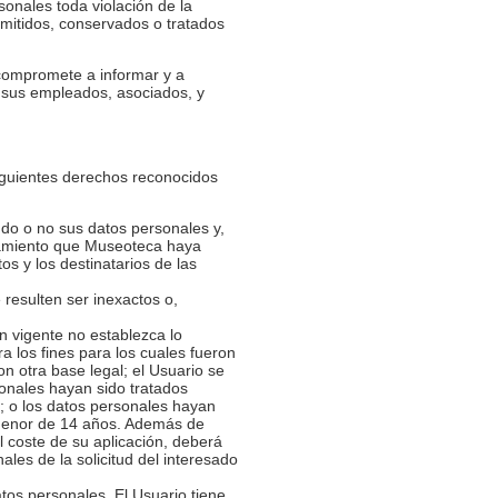
sonales toda violación de la
nsmitidos, conservados o tratados
 compromete a informar y a
r sus empleados, asociados, y
siguientes derechos reconocidos
do o no sus datos personales y,
atamiento que Museoteca haya
os y los destinatarios de las
resulten ser inexactos o,
ón vigente no establezca lo
a los fines para los cuales fueron
on otra base legal; el Usuario se
sonales hayan sido tratados
; o los datos personales hayan
n menor de 14 años. Además de
l coste de su aplicación, deberá
les de la solicitud del interesado
atos personales. El Usuario tiene