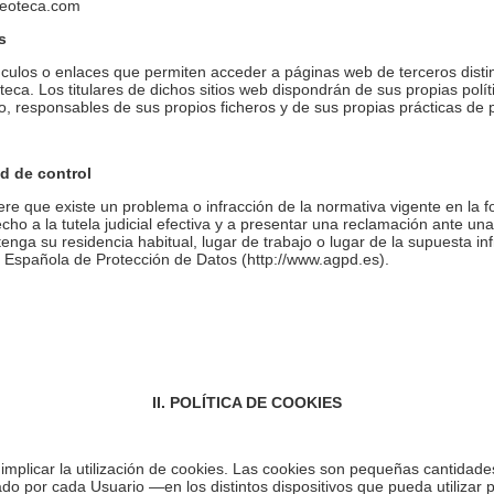
seoteca.com
s
ínculos o enlaces que permiten acceder a páginas web de terceros dist
ca. Los titulares de dichos sitios web dispondrán de sus propias polít
, responsables de sus propios ficheros y de sus propias prácticas de p
d de control
re que existe un problema o infracción de la normativa vigente en la 
ho a la tutela judicial efectiva y a presentar una reclamación ante una
 tenga su residencia habitual, lugar de trabajo o lugar de la supuesta in
a Española de Protección de Datos (
http://www.agpd.es
).
II. POLÍTICA DE COOKIES
implicar la utilización de cookies. Las cookies son pequeñas cantidad
do por cada Usuario —en los distintos dispositivos que pueda utilizar