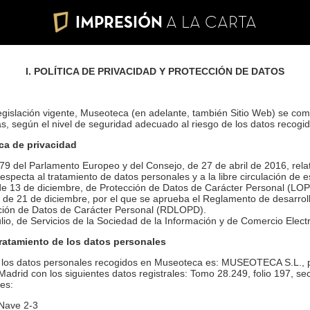
IMPRESIÓN
A LA CARTA
I. POLÍTICA DE PRIVACIDAD Y PROTECCIÓN DE DATOS
legislación vigente, Museoteca (en adelante, también Sitio Web) se c
as, según el nivel de seguridad adecuado al riesgo de los datos recogi
ica de privacidad
 del Parlamento Europeo y del Consejo, de 27 de abril de 2016, relati
respecta al tratamiento de datos personales y a la libre circulación de
e 13 de diciembre, de Protección de Datos de Carácter Personal (LOP
 de 21 de diciembre, por el que se aprueba el Reglamento de desarrol
cción de Datos de Carácter Personal (RDLOPD).
lio, de Servicios de la Sociedad de la Información y de Comercio Elect
tratamiento de los datos personales
de los datos personales recogidos en Museoteca es: MUSEOTECA S.L., 
 Madrid con los siguientes datos registrales: Tomo 28.249, folio 197, s
tes:
 Nave 2-3