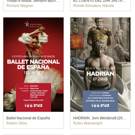
Tristán e Isolda. Semyon Bychkov (2023)
EL CUENTO DEL ZAR SALTÁN. Dmitri Tcherniakov (2025)
Richard Wagner
Rimski-Kórsakov, Nikolái
Ballet Nacional de España
HADRIAN. Jorn Weisbrodt (2022)
Rubén Olmo
Rufus Wainwright