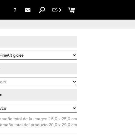
?
ES
e
o
do
amaño total de la imagen 16,0 x 25,0 cm
amaño total del producto 20,0 x 29,0 cm