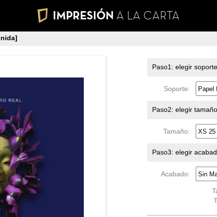
IMPRESIÓN
A LA CARTA
nida]
Paso1: elegir soport
Soporte:
Paso2: elegir tamañ
Tamaño:
Paso3: elegir acaba
Acabado:
T
T