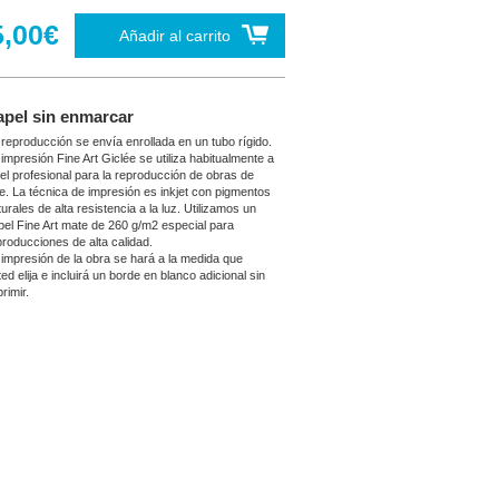
5,00€
Añadir al carrito
apel sin enmarcar
 reproducción se envía enrollada en un tubo rígido.
 impresión Fine Art Giclée se utiliza habitualmente a
vel profesional para la reproducción de obras de
te. La técnica de impresión es inkjet con pigmentos
urales de alta resistencia a la luz. Utilizamos un
pel Fine Art mate de 260 g/m2 especial para
producciones de alta calidad.
 impresión de la obra se hará a la medida que
ed elija e incluirá un borde en blanco adicional sin
rimir.