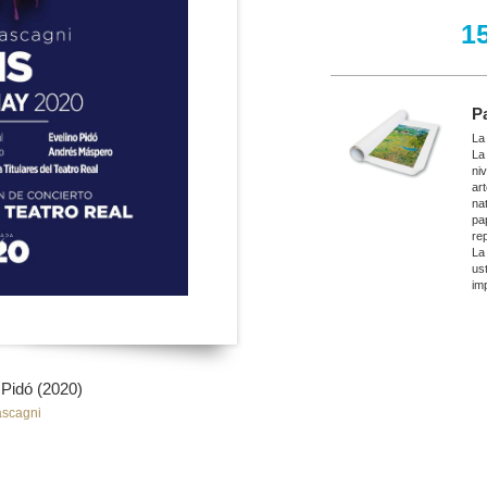
1
P
La
La
ni
ar
nat
pa
re
La
ust
imp
 Pidó (2020)
ascagni