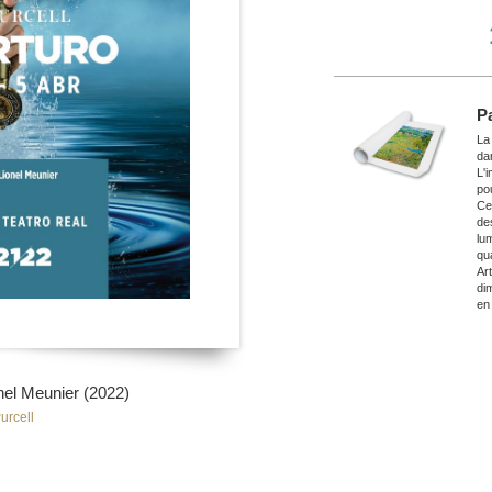
P
La
da
L'
po
Ce
de
lu
qu
Ar
di
en
l Meunier (2022)
urcell