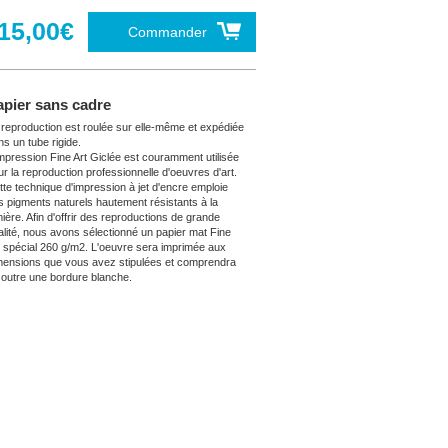
15,00€
Commander
apier sans cadre
 reproduction est roulée sur elle-même et expédiée
ns un tube rigide.
impression Fine Art Giclée est couramment utilisée
ur la reproduction professionnelle d'oeuvres d'art.
tte technique d'impression à jet d'encre emploie
s pigments naturels hautement résistants à la
mière. Afin d'offrir des reproductions de grande
alité, nous avons sélectionné un papier mat Fine
t spécial 260 g/m2. L'oeuvre sera imprimée aux
mensions que vous avez stipulées et comprendra
 outre une bordure blanche.