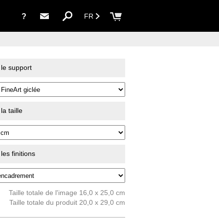
?
FR
 le support
a taille
es finitions
Taille totale de l'image 16,0 x 25,0 cm
Taille totale du produit 20,0 x 29,0 cm