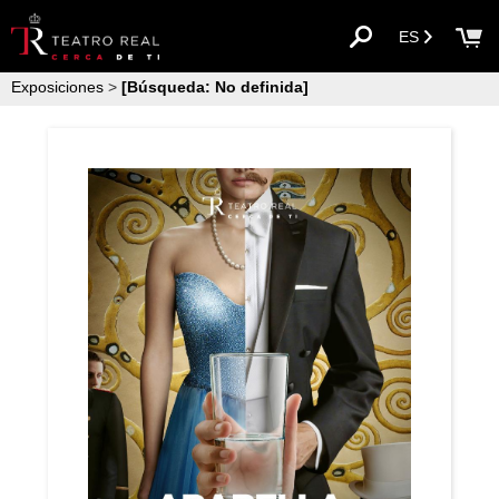
ES
Exposiciones
>
[Búsqueda: No definida]