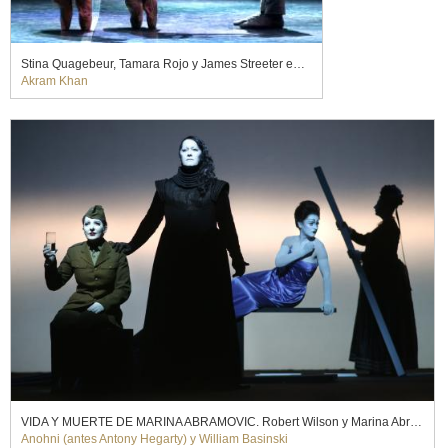
Stina Quagebeur, Tamara Rojo y James Streeter en GISELLE. English National Ballet (2019)
Akram Khan
VIDA Y MUERTE DE MARINA ABRAMOVIC. Robert Wilson y Marina Abramovic (2012)
Anohni (antes Antony Hegarty) y William Basinski