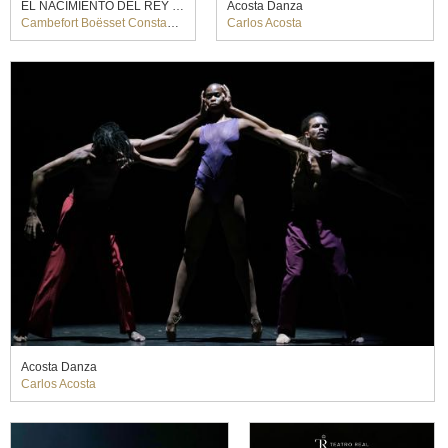
EL NACIMIENTO DEL REY SOL. SébastienDaucé (2022)
Acosta Danza
Cambefort Boësset Constantin, Lambert Cavalli Luigi Rossi
Carlos Acosta
Acosta Danza
Carlos Acosta