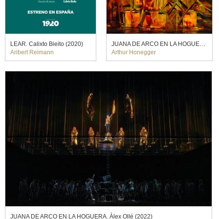
LEAR. Calixto Bieito (2020)
JUANA DE ARCO EN LA HOGUERA. Àlex Ollé (2022)
Aribert Reimann
Arthur Honegger
JUANA DE ARCO EN LA HOGUERA. Àlex Ollé (2022)