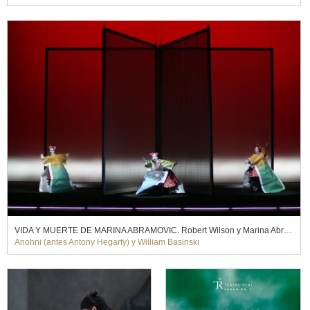
VIDA Y MUERTE DE MARINA ABRAMOVIC. Robert Wilson y Marina Abramovic (2012)
Anohni (antes Antony Hegarty) y William Basinski