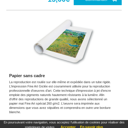
Papier sans cadre
La reproduction est roulée sur elle-même et expédiée dans un tube rigide.
L'impression Fine Art Giclée est couramment utilisée pour la reproduction
professionnelle d'oeuvres d'art. Cette technique d'impression à jet d'encre
emploie des pigments naturels hautement résistants à la lumière. Afin
d'offrir des reproductions de grande qualité, nous avons sélectionné un
papier mat Fine Art spécial 260 g/m2. L'oeuvre sera imprimée aux
dimensions que vous avez stipulées et comprendra en outre une bordure
blanche.
En poursuivant votre navigation, vous acceptez l'utilisation de cookies pour réaliser des
Ces produits sont exclusifs et originaux qui reproduisent avec fidélité maximale à
Accepter
En savoir plus
statistiques de visites.