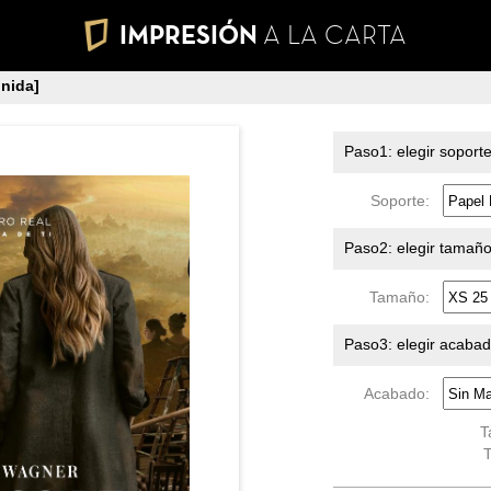
IMPRESIÓN
A LA CARTA
nida]
Paso1: elegir soport
Soporte:
Paso2: elegir tamañ
Tamaño:
Paso3: elegir acaba
Acabado:
T
T