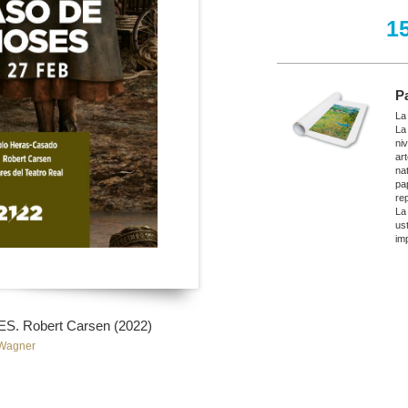
1
P
La
La
ni
ar
nat
pa
re
La
ust
imp
. Robert Carsen (2022)
 Wagner