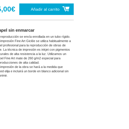
5,00€
Añadir al carrito
apel sin enmarcar
 reproducción se envía enrollada en un tubo rígido.
 impresión Fine Art Giclée se utiliza habitualmente a
vel profesional para la reproducción de obras de
te. La técnica de impresión es inkjet con pigmentos
urales de alta resistencia a la luz. Utilizamos un
pel Fine Art mate de 260 g/m2 especial para
producciones de alta calidad.
 impresión de la obra se hará a la medida que
ed elija e incluirá un borde en blanco adicional sin
rimir.