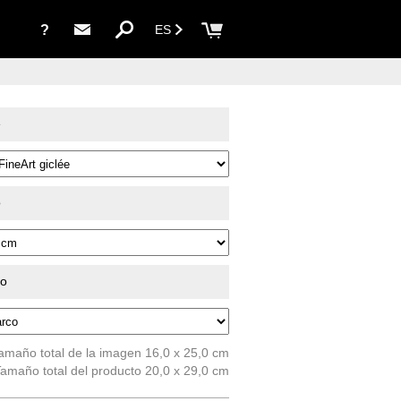
?
ES
e
o
do
amaño total de la imagen 16,0 x 25,0 cm
amaño total del producto 20,0 x 29,0 cm