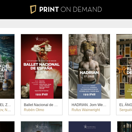
PRINT
ON DEMAND
EL CUENTO DEL ZAR SALTÁN. Dmitri Tcherniakov (2025)
Ballet Nacional de España
HADRIAN. Jorn Weisbrodt (2022)
ikolái
Rubén Olmo
Rufus Wainwright
Serguéi