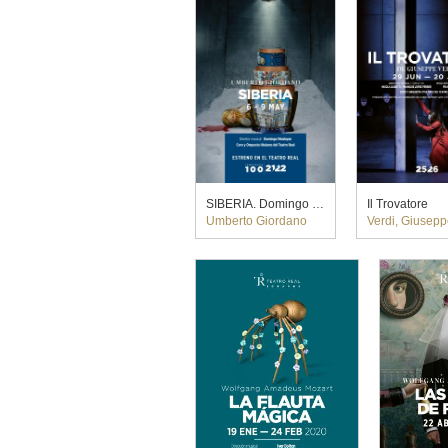
SIBERIA. Domingo Hindoyan (2022)
Il Trovatore
Umberto Giordano
Verdi, Giusep