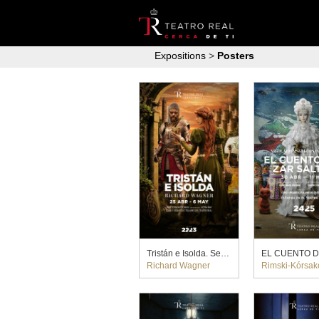
Expositions
>
Posters
Tristán e Isolda. Semyon Bychkov (2023)
Richard Wagner
Rimski-Kórsakov, N