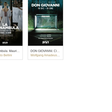
Sonnambula. Maurizio Benini y Bárbara Lluch (2023)
DON GIOVANNI. Claus Guth (2020)
o Bellini
Wolfgang Amadeus Mozart