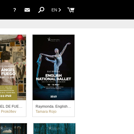
?
EN
EL ÁNGEL DE FUEGO. Calixto Bieito (2022)
Raymonda. English National Ballet. Gavin Sutherland y Tamara Rojo (2023)
 Prokófiev
Tamara Rojo