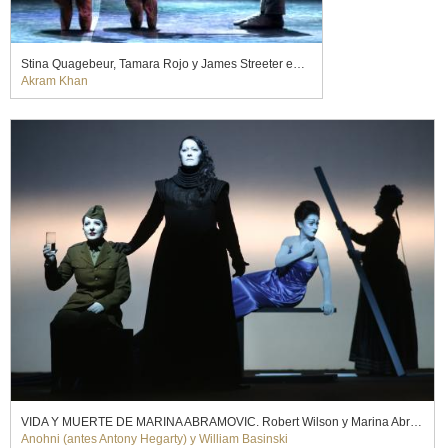
Stina Quagebeur, Tamara Rojo y James Streeter en GISELLE. English National Ballet (2019)
Akram Khan
VIDA Y MUERTE DE MARINA ABRAMOVIC. Robert Wilson y Marina Abramovic (2012)
Anohni (antes Antony Hegarty) y William Basinski