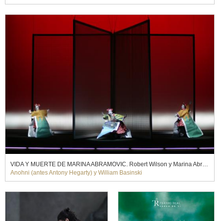
VIDA Y MUERTE DE MARINA ABRAMOVIC. Robert Wilson y Marina Abramovic (2012)
Anohni (antes Antony Hegarty) y William Basinski