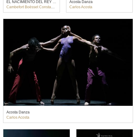
EL NACIMIENTO DEL REY SOL. SébastienDaucé (2022)
Acosta Danza
Cambefort Boësset Constantin, Lambert Cavalli Luigi Rossi
Carlos Acosta
Acosta Danza
Carlos Acosta