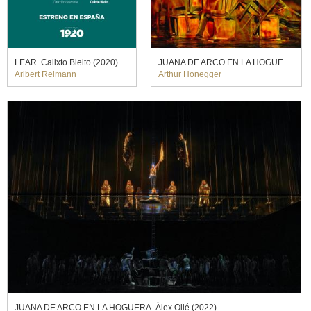
LEAR. Calixto Bieito (2020)
JUANA DE ARCO EN LA HOGUERA. Àlex Ollé (2022)
Aribert Reimann
Arthur Honegger
JUANA DE ARCO EN LA HOGUERA. Àlex Ollé (2022)