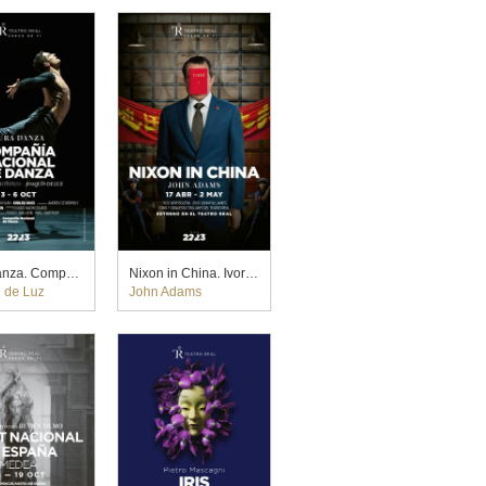
Pura Danza. Compañía Nacional de Danza. Nacho Duato (2023)
Nixon in China. Ivor Bolton y John Fulljames (2023)
 de Luz
John Adams