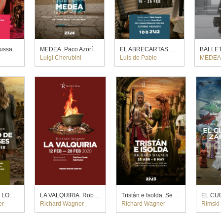
LAKME. Leo Hussain (2022)
MEDEA. Paco Azorín (2023)
EL ABRECARTAS. Xavier Albertí (2022)
Luigi Cherubini
Luis de Pablo
MEDE
EL OCASO DE LOS DIOSES. Robert Carsen (2022)
LA VALQUIRIA. Robert Carsen (2020)
Tristán e Isolda. Semyon Bychkov (2023)
er
Richard Wagner
Richard Wagner
Rimski-Kó