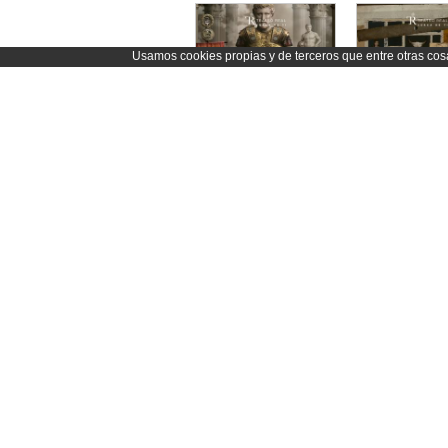
Usamos cookies propias y de terceros que entre otras co
HADRIAN. Jorn Weisbrodt (2022)
Rufus Wainwright
Serguéi Prokóf