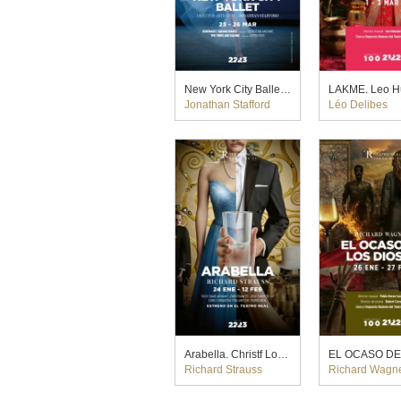
New York City Ballet. Justin Peck y George Balanchine (2023)
Jonathan Stafford
Léo Delibes
Arabella. Christf Loy (2023)
Richard Strauss
Richard Wagn