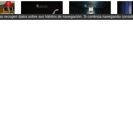
sas recogen datos sobre sus hábitos de navegación. Si continúa navegando consi
EL ÁNGEL DE FUEGO. Calixto Bieito (2022)
Raymonda. English National Ballet. Gavin Sutherland y Tamara Rojo (2023)
SIBERIA. Domingo Hindoyan (2022)
Il Trova
iev
Tamara Rojo
Umberto Giordano
Verdi, 