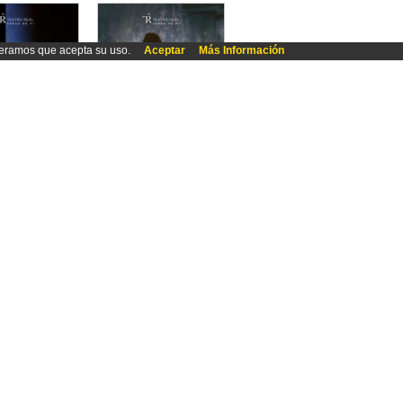
deramos que acepta su uso.
Aceptar
Más Información
tore
OTELLO
Giuseppe
Verdi, Giuseppe