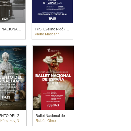
BALLET NACIONAL DE ESPAÑA
IRIS. Evelino Pidó (2020)
A
Pietro Mascagni
EL CUENTO DEL ZAR SALTÁN. Dmitri Tcherniakov (2025)
Ballet Nacional de España
rsakov, Nikolái
Rubén Olmo