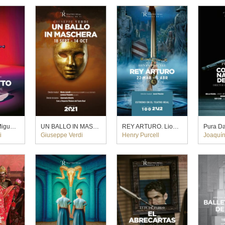
RIGOLETTO. Miguel del Arco (2023)
UN BALLO IN MASCHERA. Gianmaria Aliverta (2020)
REY ARTURO. Lionel Meunier (2022)
i
Giuseppe Verdi
Henry Purcell
Joaquín