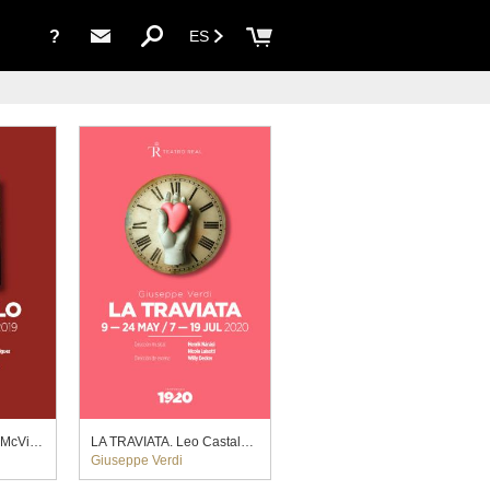
?
ES
DON CARLO. David McVicar (2019)
LA TRAVIATA. Leo Castaldi (2020)
Giuseppe Verdi