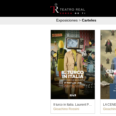
Exposiciones
>
Carteles
Il turco in Italia. Laurent Pelly (2023)
Gioachino Rossini
Gioachin